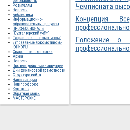
безопасность
Чемпионата высок
Родителям
Новости
Библиотека
Концепция Все
Информационно-
образовательные ресурсы
профессионально
ПРОФЕССИОНАЛЫ
"Бухгалтерский учёт"
"Управление локомотивом"
Положение о В
«Управление локомотивом»
профессионально
ЮНИОРЫ
Сварочные технологии
Архив
Новости
Противодействие коррупции
Дни финансовой грамотности
Структура сайта
Наша история
Наш профсоюз
Контакты
Обратная связь
МАСТЕРСКИЕ