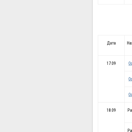
Дата
На
17.09
О
О
О
18.09
Ра
Ра