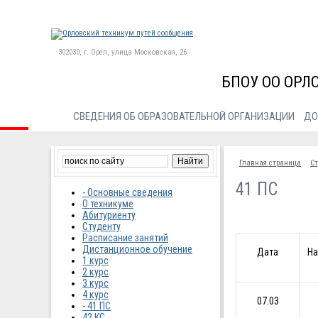
302030, г. Орел, улица Московская, 26
БПОУ ОО ОРЛ
СВЕДЕНИЯ ОБ ОБРАЗОВАТЕЛЬНОЙ ОРГАНИЗАЦИИ
ДО
Главная страница
Ст
41 ПС
- Основные сведения
О техникуме
Абитуриенту
Студенту
Расписание занятий
Дистанционное обучение
Дата
На
1 курс
2 курс
3 курс
4 курс
07.03
- 41 ПС
42 КС