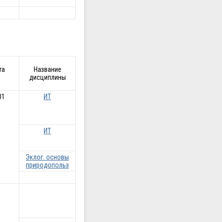
та
Название
дисциплины
01
ИТ
ИТ
Эклог. основы
природопольз