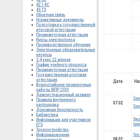
42.1 КС
43 ТЭ
Обратная связь
Нормативные документы
Подготовка к государственной
итоговой аттестации
Промежуточная аттестация
Курсы электропоезд
Производственное обучение
Электронные образовательные
ресурсы
2-4 курс 22 апреля
График учебного процесса
Промежуточная аттестация
Государственная итоговая
аттестация
Дата
На
Всероссийские проверочные
работы (ВПР СПО)
Демонстрационный экзамен
Эл
Правила внутреннего
07.02
распорядка
Эл
Дорожная безопасность
Библиотека
Эко
Информация для участников
при
ЕГЭ
Трудоустройство
Информационная
Тех
08.02
безопасность