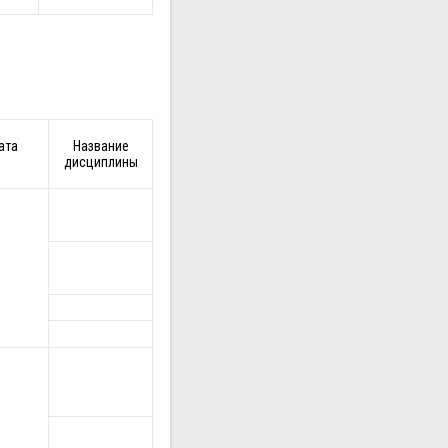
ата
Название
дисциплины