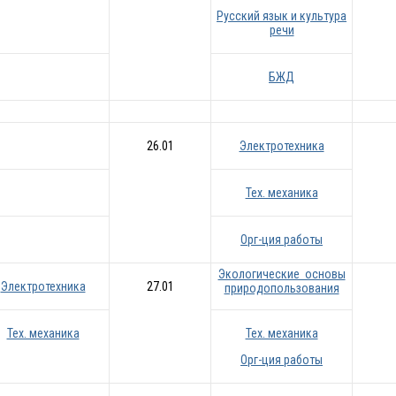
Русский язык и культура
речи
БЖД
26.01
Электротехника
Тех. механика
Орг-ция работы
Экологические основы
Электротехника
27.01
природопользования
Тех. механика
Тех. механика
Орг-ция работы