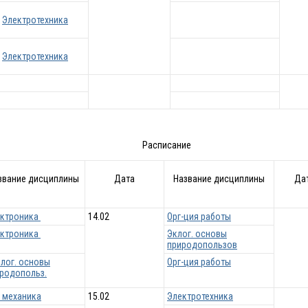
Электротехника
Электротехника
Расписание
звание дисциплины
Дата
Название дисциплины
Да
ектроника
14.02
Орг-ция работы
ектроника
Эклог. основы
природопользов
лог. основы
Орг-ция работы
родопольз.
. механика
15.02
Электротехника