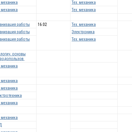
. механика
Тех. механика
. механика
Тех. механика
анизация работы
16.02
Тех. механика
анизация работы
Электроника
анизация работы
Тех. механика
логич. основы
родопользов.
. механика
. механика
. механика
ктротехника
. механика
. механика
Д