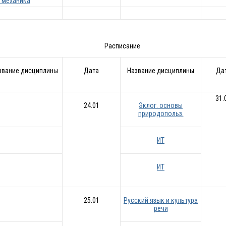
. механика
Расписание
звание дисциплины
Дата
Название дисциплины
Да
31.
24.01
Эклог. основы
природопольз.
ИТ
ИТ
25.01
Русский язык и культура
речи