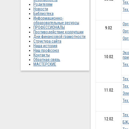
Тех
Родителям
Новости
Тех
Библиотека
Информационно-
образовательные ресурсы
Орг
ПРОФЕССИОНАЛЫ
9.02
Орг
Противодействие коррупции
Дни финансовой грамотности
Орг
Структура сайта
Наша история
Наш профсоюз
Эко
Контакты
10.02
при
Обратная связь
МАСТЕРСКИЕ
Тех
Тех
Тех
11.02
Эле
Тех
Тех
12.02
БЖ